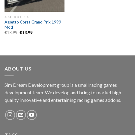
ASSETTO CORSA
Assetto Corsa Grand Prix 1999
Mod
Original
Current
€
18.99
€
13.99
price
price
was:
is:
€18.99.
€13.99.
ABOUT US
Sim Dream Development group is a small racing games
development team. We develop and bring to market high
quality, innovative and entertaining racing games addons.
TAGS