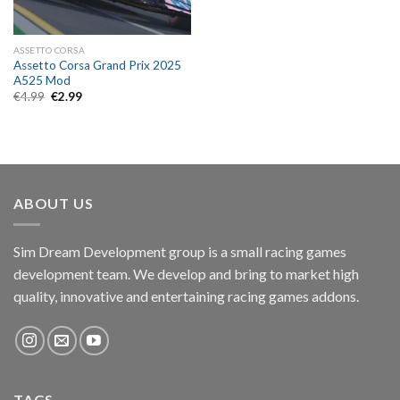
ASSETTO CORSA
Assetto Corsa Grand Prix 2025
A525 Mod
Original
Current
€
4.99
€
2.99
price
price
was:
is:
€4.99.
€2.99.
ABOUT US
Sim Dream Development group is a small racing games
development team. We develop and bring to market high
quality, innovative and entertaining racing games addons.
TAGS