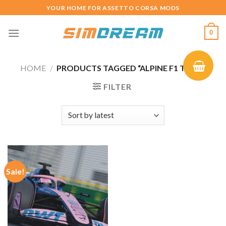
Skip
YOUR HOME FOR ASSETTO CORSA MODS
to
content
0
HOME
/
PRODUCTS TAGGED “ALPINE F1 TEAM”
FILTER
Sale!