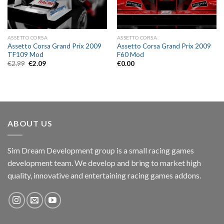
ASSETTO CORSA
ASSETTO CORSA
Assetto Corsa Grand Prix 2009
Assetto Corsa Grand Prix 2009
TF109 Mod
F60 Mod
Original
Current
€
2.99
€
2.09
€
0.00
price
price
was:
is:
€2.99.
€2.09.
ABOUT US
Sim Dream Development group is a small racing games
development team. We develop and bring to market high
quality, innovative and entertaining racing games addons.