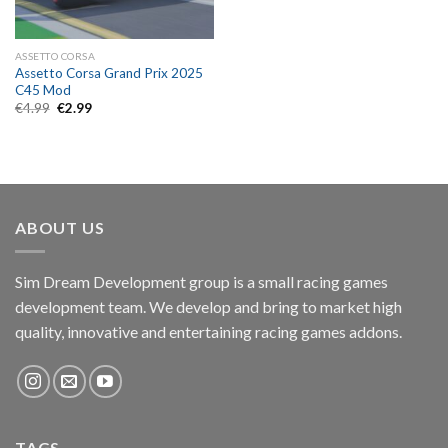
ASSETTO CORSA
Assetto Corsa Grand Prix 2025
C45 Mod
Original
Current
€
4.99
€
2.99
price
price
was:
is:
€4.99.
€2.99.
ABOUT US
Sim Dream Development group is a small racing games
development team. We develop and bring to market high
quality, innovative and entertaining racing games addons.
TAGS