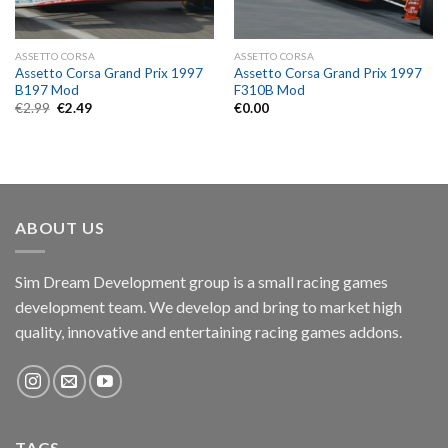
ASSETTO CORSA
ASSETTO CORSA
Assetto Corsa Grand Prix 1997
Assetto Corsa Grand Prix 1997
B197 Mod
F310B Mod
Original
Current
€
2.99
€
2.49
€
0.00
price
price
was:
is:
€2.99.
€2.49.
ABOUT US
Sim Dream Development group is a small racing games
development team. We develop and bring to market high
quality, innovative and entertaining racing games addons.
TAGS