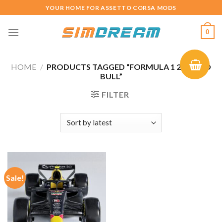
Skip
YOUR HOME FOR ASSETTO CORSA MODS
to
content
0
HOME
/
PRODUCTS TAGGED “FORMULA 1 2026 RED
BULL”
FILTER
Sale!