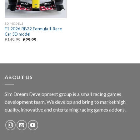
3D MODELS
F1 2026 RB22 Formula 1 Race
Car 3D model
Original
Current
€
149.99
€
99.99
price
price
was:
is:
€149.99.
€99.99.
ABOUT US
Sim Dream Development group is a small racing games
development team. We develop and bring to market high
quality, innovative and entertaining racing games addons.