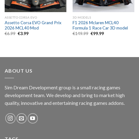
ASSETTO CORSA EVO
3D MODELS
Assetto Corsa EVO Grand Prix
F1 2026 Mclaren MCL40
2026 MCL40 Mod
Formula 1 Race Car 3D model
Original
Current
Original
Current
€
6.99
€
3.99
€
149.99
€
99.99
price
price
price
price
was:
is:
was:
is:
€6.99.
€3.99.
€149.99.
€99.99.
ABOUT US
Sim Dream Development group is a small racing games
development team. We develop and bring to market high
quality, innovative and entertaining racing games addons.
TAGS