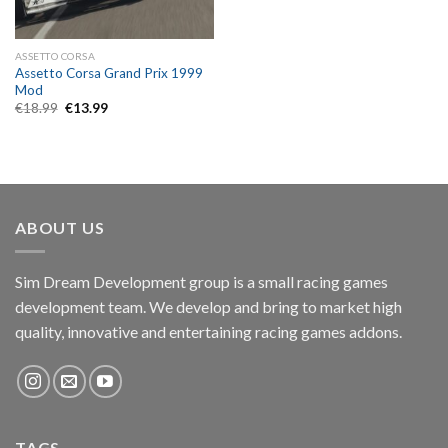
ASSETTO CORSA
Assetto Corsa Grand Prix 1999
Mod
Original
Current
€
18.99
€
13.99
price
price
was:
is:
€18.99.
€13.99.
ABOUT US
Sim Dream Development group is a small racing games
development team. We develop and bring to market high
quality, innovative and entertaining racing games addons.
TAGS