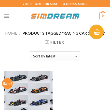
Skip
YOUR HOME FOR ASSETTO CORSA MODS
to
content
0
HOME
/
PRODUCTS TAGGED “RACING CAR 3D PACK”
FILTER
Sale!