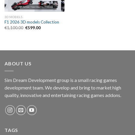
3D MODELS
F1 2026 3D models Collection
Original
Current
€
1,100.00
€
599.00
price
price
was:
is:
€1,100.00.
€599.00.
ABOUT US
Sim Dream Development group is a small racing games
development team. We develop and bring to market high
quality, innovative and entertaining racing games addons.
TAGS