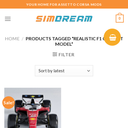
Skip
YOUR HOME FOR ASSETTO CORSA MODS
to
content
0
HOME
/
PRODUCTS TAGGED “REALISTIC F1 COCKPIT
MODEL”
FILTER
Sale!