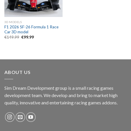
3D MODELS
F1 2026 SF-26 Formula 1 Race
Car 3D model
Original
Current
€
149.99
€
99.99
price
price
was:
is:
€149.99.
€99.99.
ABOUT US
Sim Dream Development group is a small racing games
development team. We develop and bring to market high
quality, innovative and entertaining racing games addons.